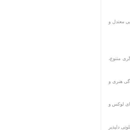
یی معتدل و
گری متنوع،
دگی هنری و
‌ای لوکس و
وتی دلپذیر