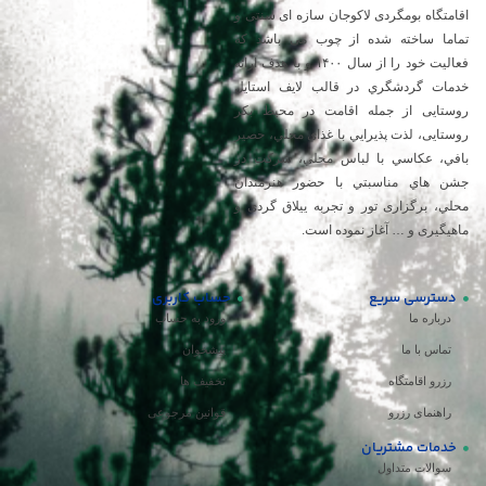
اقامتگاه بومگردی لاکوجان سازه ای سنتی و
تماما ساخته شده از چوب می باشد که
فعالیت خود را از سال ۱۴۰۰ و با هدف ارائه
خدمات گردشگري در قالب لایف استایل
روستایی از جمله اقامت در محیط بکر
روستایی، لذت پذيرايي با غذاي محلي، حصير
بافي، عكاسي با لباس محلي، شركت در
جشن هاي مناسبتي با حضور هنرمندان
محلي، برگزاری تور و تجربه ییلاق گردی و
ماهیگیری و … آغاز نموده است.
دسترسی سریع
حساب کاربری
درباره ما
ورود به حساب
تماس با ما
پیشخوان
رزرو اقامتگاه
تخفیف ها
راهنمای رزرو
قوانین مرجوعی
خدمات مشتریان
سوالات متداول