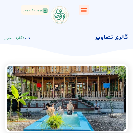
ورود / عضویت
گالری تصاویر
خانه
/ گالری تصاویر