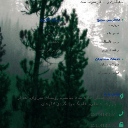
ماهیگیری و … آغاز نموده است.
دسترسی سریع
حساب کاربری
درباره ما
ورود به حساب
تماس با ما
پیشخوان
رزرو اقامتگاه
تخفیف ها
راهنمای رزرو
قوانین مرجوعی
خدمات مشتریان
سوالات متداول
قوانین و مقررات
حریم خصوصی
تماس با پشتیبانی
تماس با ما
گیلان، سنگر، جاده شاه عباسی، روستای سراوان، بعد از
بازارچه جانعلی، اقامتگاه بومگردی لاکوجان
09114181551
09114181551