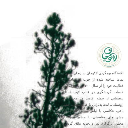
اقامتگاه بومگردی لاکوجان سازه ای سنتی و
تماما ساخته شده از چوب می باشد که
فعالیت خود را از سال ۱۴۰۰ و با هدف ارائه
خدمات گردشگري در قالب لایف استایل
روستایی از جمله اقامت در محیط بکر
روستایی، لذت پذيرايي با غذاي محلي، حصير
بافي، عكاسي با لباس محلي، شركت در
جشن هاي مناسبتي با حضور هنرمندان
محلي، برگزاری تور و تجربه ییلاق گردی و