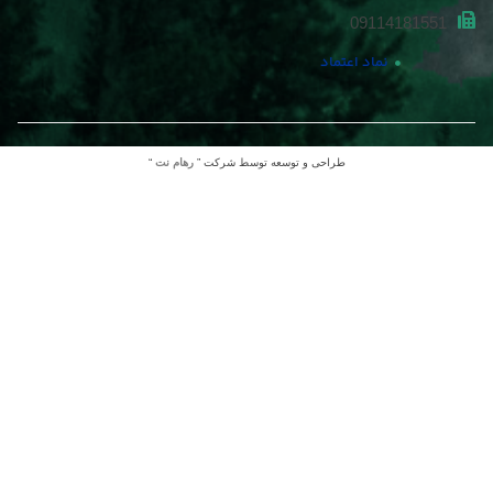
09114181551
نماد اعتماد
طراحی و توسعه توسط شرکت ”
رهام نت
“