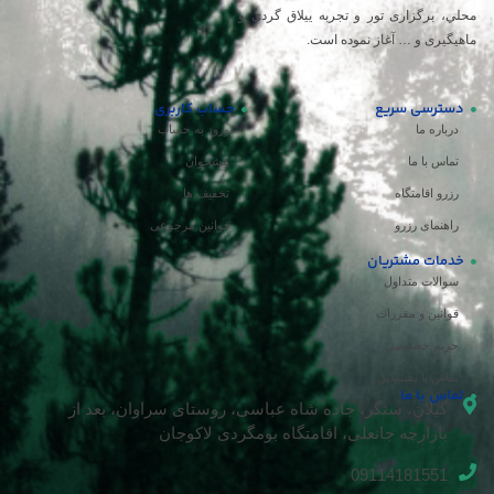
 برگزاری تور و تجربه ییلاق گردی و
یری و … آغاز نموده است.
ترسی سریع
حساب کاربری
باره ما
ورود به حساب
اس با ما
پیشخوان
رو اقامتگاه
تخفیف ها
هنمای رزرو
قوانین مرجوعی
مات مشتریان
الات متداول
انین و مقررات
یم خصوصی
اس با پشتیبانی
س با ما
گیلان، سنگر، جاده شاه عباسی، روستای سراوان، بعد از
بازارچه جانعلی، اقامتگاه بومگردی لاکوجان
09114181551